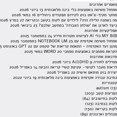
מאמרים אחרונים
אתחול משימה באמצעות כלי בינה מלאכותית
13 ביוני 2026
מחקר מקיף-צ'אט בוט לקידום תפקודים ניהוליים
16 במאי 2026
מה נשתנה הלילה הזה? לילדים עם לקות בקשב ובקריאה
27 במרץ 2026
כיצד לארגן את 'שולחן העבודה' במחשב שלכם?
23 בינואר 2026
אפליקציות אחרונות
MY BIB כלי AI לציטוט מקורות מידע
24 בספטמבר 2025
אתחול משימה אקדמית עם NOTEBOOK LM
23 בספטמבר 2025
מהגן ועד האקדמיה – התאמת קריאות של טקסט עם GPT
22 באוגוסט 2025
הקראת מסמכים באמצעות מסמכי WORD
20 במאי 2025
סדנאות אחרונות
ממילים לחוויה A(I)DHD
9 ביוני 2026
לראות מעבר לקושי- עקיפת קשיי קריאה והבעה
14 באפריל 2026
יצירת בוט מותאם אישית
22 באפריל 2026
כתיבת עבודה אקדמית באמצעות בינה מלאכותית
19 ביוני 2022
קטגוריות
autism
(13)
הפרעות קשב
(203)
לקות בחישובים
(84)
לקות בכתיבה
(123)
לקות בקריאה
(130)
מנהלים וארגונים
(89)