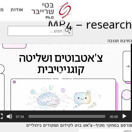
Single!!!
Content!!!
אודות
מד
MP4 – research
כתיבת תגובה
גן
ידאו
07:34
00:00
פורסם ב
מחקר מקיף-צ'אט בוט לקידום תפקודים ניהוליים