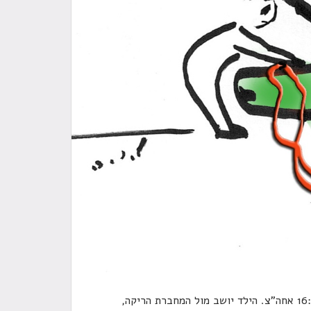
למה המנוע לא מניע מול שיעורי הבית? שעה 16:00 אחה"צ. הילד יושב מול המחברת הריקה,