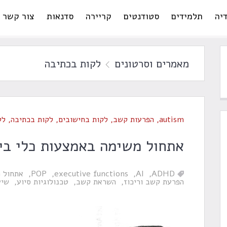
יה
תלמידים
סטודנטים
קריירה
סדנאות
צור קשר
מאמרים וסרטונים
לקות בכתיבה
autism
,
הפרעות קשב
,
לקות בחישובים
,
לקות בכתיבה
,
לק
אתחול משימה באמצעות כלי בי
ADHD
AI
executive functions
POP
אתחול 
הפרעת קשב וריכוז
השראת קשב
טכנולוגיות סיוע
שיע