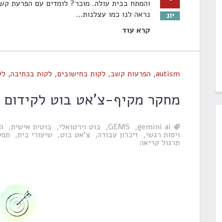
והמתח בבית עולה. מוכר? לומדים עם הפרעת קשב 
נראה לנו כמו עצלנות
…
יונ
קרא עוד
autism
,
הפרעות קשב
,
לקות בחישובים
,
לקות בכתיבה
,
לק
מחקר מקיף-צ'אט בוט לקידום ת
gemini ai
GEMS
בוט וירטואלי
בוטית אישית
ה
ויסות רגשי
זיכרון עבודה
צ'אט בוט
שיעורי בית
תפק
תרגול קריאה